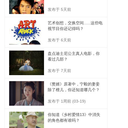
发布于 5天前
艺术创想，交换空间......这些电
视节目你还记得吗？
发布于 6天前
盘点迪士尼公主真人电影，你
看过几部？
发布于 7天前
《赘婿》原著中，宁毅的妻妾
除了檀儿，你还知道哪几个？
发布于 1周前 (03-19)
你知道《乡村爱情13》中消失
的角色都有谁吗？