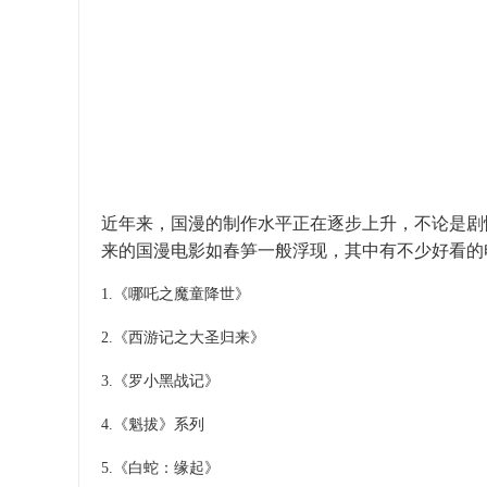
近年来，国漫的制作水平正在逐步上升，不论是剧
来的国漫
电影
如春笋一般浮现，其中有不少好看的
1.
《哪吒之魔童降世》
2.
《西游记之大圣归来》
3.
《罗小黑战记》
4.
《魁拔》系列
5.
《白蛇：缘起》