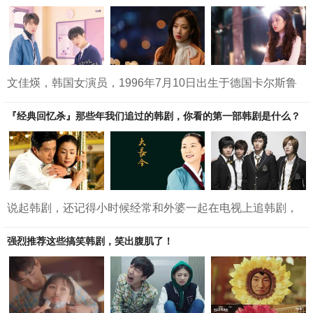
集的《乡村爱情13》似乎有一些角色是逐渐消失里不见踪影
了的。究竟在这当中消失的角色都有谁，大家觉得哪一些是
非常可惜的存在呢？根据剧情的安排以及观众喜爱度，我们
总结了以下这样一些从剧情当中消失的人物，看看有哪些是
可以勾起大家回忆的呢...
文佳煐，韩国女演员，1996年7月10日出生于德国卡尔斯鲁
厄。《女神降临》这部剧让更多人认识到了文佳煐小姐姐，
其实早年文佳煐小姐姐还和EXO合作过，小编看《女神降
『经典回忆杀』那些年我们追过的韩剧，你看的第一部韩剧是什么？
临》的时候竟然没有反应过来，原来文佳煐小姐姐就是《我
的邻居是EXO》的女主角。文佳煐曾经参演过的下列电视
剧，你还有印象吗？1.《女神降临》2.《那个男人的记忆法》
3.《伟大的诱惑者》4.《加油吧威基基》第二季5.《我的邻居
是EXO》6.《名不虚传》7.《嫉妒的化身》8.《王家一...
说起韩剧，还记得小时候经常和外婆一起在电视上追韩剧，
那时候剧情没有现在的多样化，还是中文配音，一口翻译腔
调听得津津有味！经典韩剧回忆杀来了，你准备好了吗？1.
强烈推荐这些搞笑韩剧，笑出腹肌了！
《天国的阶梯》 2003小时候看《天国的阶梯》虽然记不清剧
情了，但是看一集哭一集还是记忆犹新，真的是好虐好好
哭。另外，小编现在翻看剧照才知道女神朴信惠也在这部剧
中！当年竟然没有注意到满满蛋白质的朴信惠女神，大概注
意力全被男主的颜值吸走了吧哈哈。在小编心中，这是...