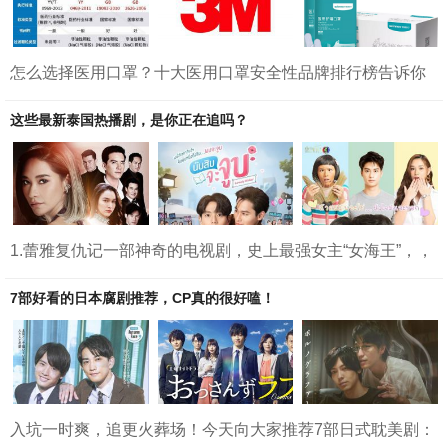
怎么选择医用口罩？十大医用口罩安全性品牌排行榜告诉你
疫情年份，口罩是我们日常出行的必备品，尤其年关将近，
人流量大，更是要注重个人安全防护。佩戴口罩是阻挡病毒
这些最新泰国热播剧，是你正在追吗？
传播的方式之一，选择安全性高的口罩是重中之重。不知道
大家有没有这样的困惑，线上购买口罩时网上会推荐各种各
样的口罩品牌，不了解口罩品牌的朋友们却不知道该选择什
么口罩好。不用担心，今天小编为大家准备了十种安全性高
的口罩品牌，非常实用，赶快收藏起来啦~先附上四种口罩执
行标准对比十大医用口罩...
1.蕾雅复仇记一部神奇的电视剧，史上最强女主“女海王”，，
或许这部剧也可以称之为“女海王和她的七个男人”。2.数到十
就亲亲你BL剧害羞男作家×直攻男演员男作家在这部剧太吸
7部好看的日本腐剧推荐，CP真的很好嗑！
粉了，真是无敌可爱。但是男演员作为攻，与男作家一对
比，就显得太油。3.萌新小厨娘/搞怪女厨很上头的一部剧，
无脑清新又搞笑，男主颜值抗打，有90年代台湾偶像剧那味
儿了。4.千星传说BL剧这部剧的主题还是挺正能量的，富家
少爷下乡扶贫，还帮自己移植心脏的主人实现愿望，与心脏
前...
入坑一时爽，追更火葬场！今天向大家推荐7部日式耽美剧：