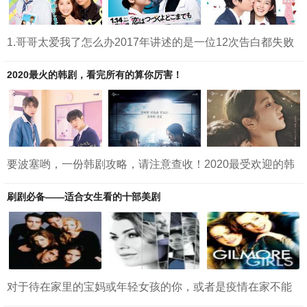
1.哥哥太爱我了怎么办2017年讲述的是一位12次告白都失败
的高二女学生和妹控哥哥之间的故事。橘濑户花（土屋太凤
饰）有一个暗恋很久的对象铃木君（神尾枫珠饰），当橘濑
2020最火的韩剧，看完所有的算你厉害！
户花终于鼓起勇气告白时，却被拒绝了。濑户花从小到大告
白12次居然都被拒绝了，背后的原因竟然是自己哥哥（片寄
凉太饰）。原来哥哥得知自己与妹妹没有血缘关系，心生动
摇，但他不能告知此事，于是在背后一直默默守候在妹妹身
边。 2.将恋爱进行到底2020年讲述的是傻白“勇...
要波塞哟，一份韩剧攻略，请注意查收！2020最受欢迎的韩
剧有哪些？有你看过的吗？1.《女神降临》2.《恶之花》3.
《虽然是精神病但没关系》4.《甜蜜家园》5.《哲任王后》6.
刷剧必备——适合女生看的十部美剧
《Start-up》7.《再次18岁》8.《九尾狐传》9.《惊奇的传
闻》10.《顶楼》1.《女神降临》《女神降临》由文佳煐、车
银优、黄寅烨主演，以一个高中女生（文佳煐）为主线，她
因为丑而受到校园欺凌，后来掌握了化妆技术后，将自己变
成了一个美丽的“女生”，与李修豪、韩...
对于待在家里的宝妈或年轻女孩的你，或者是疫情在家不能
出门的你，刷剧绝对是个最佳的活动，也是和家人朋友增进