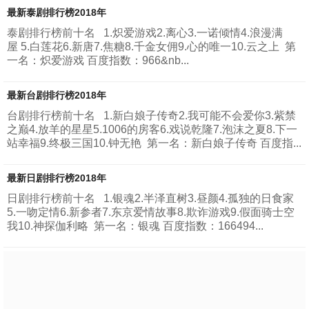
感情的机会。下面是小编为大家整理的适合女生看的十部美
最新泰剧排行榜2018年
剧，下列大多数电视剧都以女强人为主角，或由女性角色组
泰剧排行榜前十名 1.炽爱游戏2.离心3.一诺倾情4.浪漫满
成的群体。1.《老友记》首播：1994年《老友记》是一部由
屋 5.白莲花6.新唐7.焦糖8.千金女佣9.心的唯一10.云之上 第
大卫·克兰和玛尔塔·考夫曼共同创作的美国情景喜剧，于
一名：炽爱游戏 百度指数：966&nb...
1994年9月22日至2004年5月6日在NBC播出，共十季。《老
友记》的演员阵容包括詹妮弗·安妮斯顿、柯特妮·考克斯、...
最新台剧排行榜2018年
台剧排行榜前十名 1.新白娘子传奇2.我可能不会爱你3.紫禁
之巅4.放羊的星星5.1006的房客6.戏说乾隆7.泡沫之夏8.下一
站幸福9.终极三国10.钟无艳 第一名：新白娘子传奇 百度指...
最新日剧排行榜2018年
日剧排行榜前十名 1.银魂2.半泽直树3.昼颜4.孤独的日食家
5.一吻定情6.新参者7.东京爱情故事8.欺诈游戏9.假面骑士空
我10.神探伽利略 第一名：银魂 百度指数：166494...