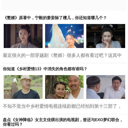
外后，继母以为男主死了，没想到男主被好心人救了，十几
年后，男主开始了自己的复仇计划。2.天鹅套索...
《赘婿》原著中，宁毅的妻妾除了檀儿，你还知道哪几个？
最近很火的一部穿越剧《赘婿》很多人都有看过吧？这其中
的赘婿宁毅是穿越到古代而成为赘婿的。从一开始的被人看
不起，到后来凭着自己的聪明才智奋力翻身，最终是成为了
你知道《乡村爱情13》中消失的角色都有谁吗？
一代传奇人物的。这其实是由书籍《赘婿》改编而来的，大
家知道在原著当中宁毅的老婆到底有哪一些吗？1.苏檀儿2.聂
云竹3.元锦儿4.小婵5.娟儿6.刘西瓜7.李师师8.陆红9.周佩1.苏
檀儿苏檀儿在剧情当中是宁毅唯一的老婆，其实也就是正房
太太。在原著当中是苏家老太爷和宁家老太爷祖上定了娃...
不知不觉当中乡村爱情电视连续剧都已经拍到第十三部了，
不知道有多少人是从第一部的乡村爱情就开始追，一直到现
在的《乡村爱情13》呢？有很多人好奇这部剧到底要拍到什
盘点《女神降临》女主文佳煐出演的电视剧，曾还与EXO梦幻联合，
么时候，似乎谁也不得而知。只不过在不知不觉当中缩减剧
你看过吗？