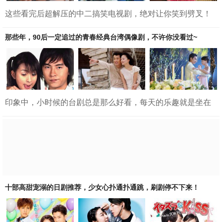
这些看完后超解压的中二搞笑电视剧，绝对让你笑到劈叉！
1.《加油吧威基基》2.《心里的声音》3.《很便宜千里马超
市》4.《暧昧男子》5.《兄弟今天也很和睦》6.《请回答
那些年，90后一定追过的青春经典台湾偶像剧，不许你没看过~
1988》7.《搞笑一家人》8.《短腿的反击》9.《机智的监狱生
活》10.《穿透屋顶的HIGHKICK》1.《加油吧威基基》《加
油吧威基基》是呼声最高的韩国爆笑电视剧，由金正贤、李
伊康和孙承源主演，讲述一群生活在韩国离太远民宿Waikiki
的生活故事。共有20集，每集6...
印象中，小时候的台剧总是那么好看，每天的乐趣就是坐在
电视机前和小伙伴一起刷着台湾偶像剧，安徽台、浙江台、
芒果台，播出时间记得清清楚楚，这些电视剧放到现在看有
点非甚至感觉很中二，但是一点都不妨碍我们二刷！一起来
看看那些追过的台湾偶像剧吧！！1.恶作剧之吻2.海豚湾恋人
3.王子变青蛙4.命中注定我爱你5.放羊的星星6.公主小妹7.转
角遇见爱8.爱情魔发师9.微笑百事达10.海派甜心11.不良校花
12.流星花园13.绿光森林1.恶作剧之吻20...
十部高甜宠溺的日剧推荐，少女心扑通扑通跳，刷剧停不下来！