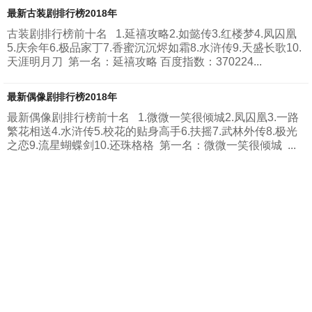
最新古装剧排行榜2018年
古装剧排行榜前十名 1.延禧攻略2.如懿传3.红楼梦4.凤囚凰
5.庆余年6.极品家丁7.香蜜沉沉烬如霜8.水浒传9.天盛长歌10.
天涯明月刀 第一名：延禧攻略 百度指数：370224...
最新偶像剧排行榜2018年
最新偶像剧排行榜前十名 1.微微一笑很倾城2.凤囚凰3.一路
繁花相送4.水浒传5.校花的贴身高手6.扶摇7.武林外传8.极光
之恋9.流星蝴蝶剑10.还珠格格 第一名：微微一笑很倾城 ...