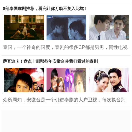
1.《到了30岁还是处男似乎会变成魔法师》 2020 豆瓣8.8这
部剧强烈推荐！非常的清水呀！主人公到了30岁还保持着童
8部泰国腐剧推荐，看完让你万劫不复入此坑！
贞，但却觉醒了魔法，能感应到别人的心声。神仙颜值，神
仙剧情，耽美本耽！2.《大叔之爱》2019 豆瓣6.3大叔之爱目
前有两季，分别在2018年和2019年首播春田创一，平平无奇
打工人，喜欢美女。无意之间发现了自己部长黑泽武藏的手
机里存...
泰国，一个神奇的国度，泰剧的很多CP都是男男，同性电视
剧似乎也成为了泰国的特色之一，泰国腐剧的男主颜值学历
通常都很高，另外，泰剧CP的售后可以说是最好的，营业期
萨瓦迪卡！盘点十部那些年安徽台带我们看过的泰剧
也长，好看的泰腐真的很多，小编仅仅挑了一部分来做介
绍。1. 《以你的心诠释我的爱》2. 《一年生》3. 《不期而
爱》4. 《深蓝之吻》5. 《假偶天成》6. 《逐月之月》7. 《与
爱同居》8. 《为爱...
众所周知，安徽台是一个引进泰剧的大户卫视，每次换台到
安徽卫视，几乎都能看到它在播泰剧，今天就来盘点那些年
在安徽台播过的泰剧吧。1.铁石心肠2.天鹅套索3.一诺倾情4.
丘比特的圈套5.彩虹月亮6.心影7.玻钻之争8.无尽的爱9.千方
百计爱上你10.爱在旅途1.铁石心肠2011年在安徽台播出。讲
述的是私生子男主被迫寄人篱下，不受继母的待见，一次意