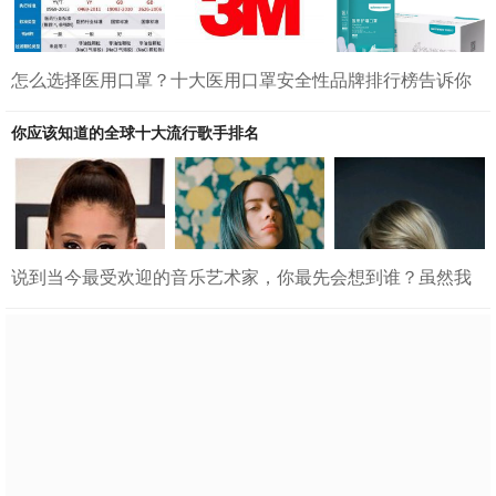
怎么选择医用口罩？十大医用口罩安全性品牌排行榜告诉你
疫情年份，口罩是我们日常出行的必备品，尤其年关将近，
人流量大，更是要注重个人安全防护。佩戴口罩是阻挡病毒
你应该知道的全球十大流行歌手排名
传播的方式之一，选择安全性高的口罩是重中之重。不知道
大家有没有这样的困惑，线上购买口罩时网上会推荐各种各
样的口罩品牌，不了解口罩品牌的朋友们却不知道该选择什
么口罩好。不用担心，今天小编为大家准备了十种安全性高
的口罩品牌，非常实用，赶快收藏起来啦~先附上四种口罩执
行标准对比十大医用口罩...
说到当今最受欢迎的音乐艺术家，你最先会想到谁？虽然我
们对于谁是最优秀的歌手都有自己的看法，但要说谁是最著
名的歌手，我们还需纳入考虑范围。当然，这些流行歌手中
的许多人也可以被认为是有史以来或者是他们那个年代最优
秀的歌手，但是天赋并不是决定当今世界最著名歌手的因素
之一。在决定谁是头号人物的时候，我们还可以考虑到，如
谁最经常上热搜，甚至谁的形象最好。考虑到以上这些，像
歌手碧昂丝，亚丹•来文和LadyGaga这样的歌手都能够列入
当今流行歌手的...