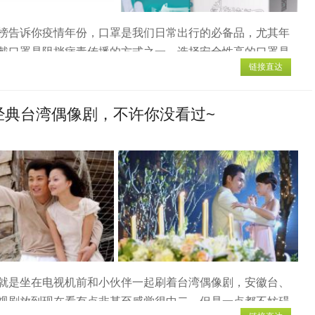
榜告诉你疫情年份，口罩是我们日常出行的必备品，尤其年
戴口罩是阻挡病毒传播的方式之一，选择安全性高的口罩是
链接直达
买口罩时网上会推荐各种各样的口罩品牌，不了解口罩品牌
今天小编为大家准备了十种安全性高的口罩品牌，非常实
大医用口罩...
经典台湾偶像剧，不许你没看过~
就是坐在电视机前和小伙伴一起刷着台湾偶像剧，安徽台、
视剧放到现在看有点非甚至感觉很中二，但是一点都不妨碍