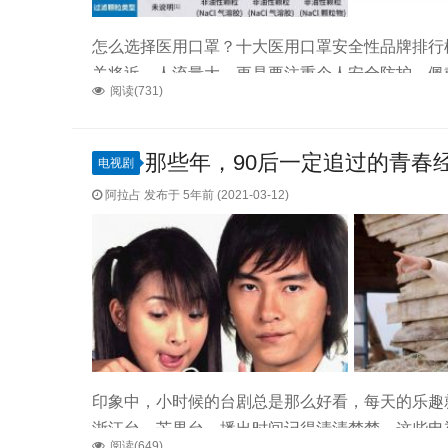
怎么选择医用口罩？十大医用口罩安全性品牌排行
关将近，人流量大，更是要注重个人安全防护。佩
阅读(731)
重中之重。不知道大家有没有这样的困惑，线上购
的朋友们却不知道该选择什么口罩好。不用担心，
用，赶快收藏起来啦~先附上四种口罩执行标准对比十
那些年，90后一定追过的青春
电视剧
阿拉占 发布于 5年前 (2021-03-12)
印象中，小时候的台剧总是那么好看，每天的乐趣
浙江台、芒果台，播出时间记得清清楚楚，这些电
阅读(649)