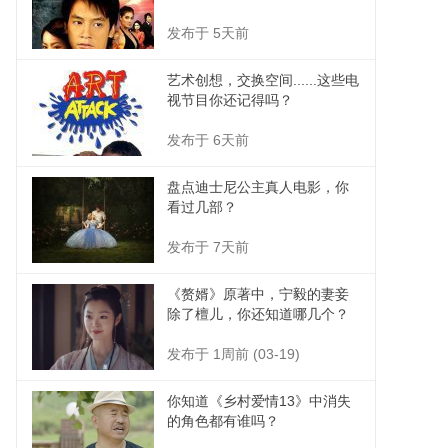
发布于 5天前
艺术创想，交换空间......这些电
视节目你还记得吗？
发布于 6天前
盘点迪士尼公主真人电影，你
看过几部？
发布于 7天前
《赘婿》原著中，宁毅的妻妾
除了檀儿，你还知道哪几个？
发布于 1周前 (03-19)
你知道《乡村爱情13》中消失
的角色都有谁吗？