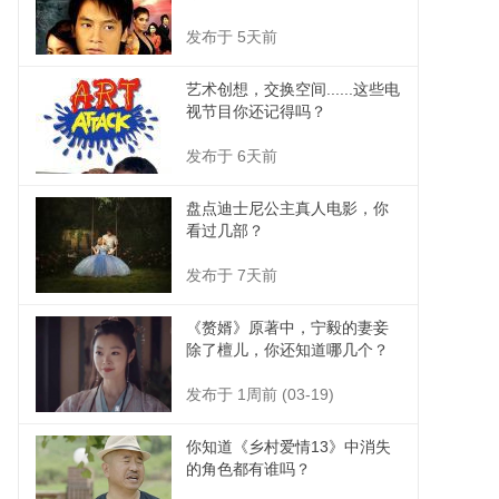
发布于 5天前
艺术创想，交换空间......这些电
视节目你还记得吗？
发布于 6天前
盘点迪士尼公主真人电影，你
看过几部？
发布于 7天前
《赘婿》原著中，宁毅的妻妾
除了檀儿，你还知道哪几个？
发布于 1周前 (03-19)
你知道《乡村爱情13》中消失
的角色都有谁吗？