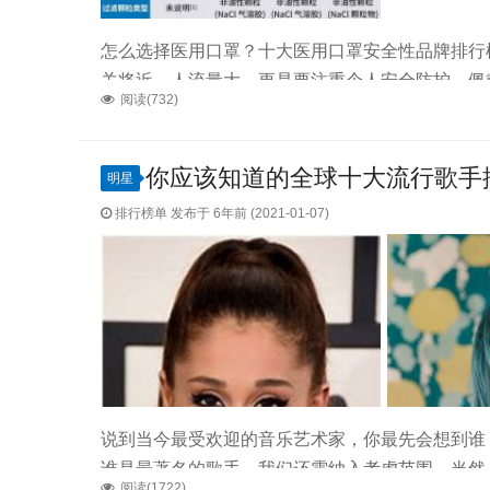
怎么选择医用口罩？十大医用口罩安全性品牌排行
关将近，人流量大，更是要注重个人安全防护。佩
阅读(732)
重中之重。不知道大家有没有这样的困惑，线上购
的朋友们却不知道该选择什么口罩好。不用担心，
用，赶快收藏起来啦~先附上四种口罩执行标准对比十
你应该知道的全球十大流行歌手
明星
排行榜单 发布于 6年前 (2021-01-07)
说到当今最受欢迎的音乐艺术家，你最先会想到谁
谁是最著名的歌手，我们还需纳入考虑范围。当然
阅读(1722)