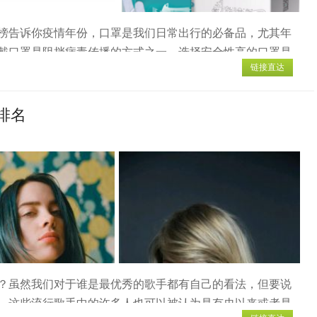
榜告诉你疫情年份，口罩是我们日常出行的必备品，尤其年
戴口罩是阻挡病毒传播的方式之一，选择安全性高的口罩是
链接直达
买口罩时网上会推荐各种各样的口罩品牌，不了解口罩品牌
今天小编为大家准备了十种安全性高的口罩品牌，非常实
大医用口罩...
排名
？虽然我们对于谁是最优秀的歌手都有自己的看法，但要说
，这些流行歌手中的许多人也可以被认为是有史以来或者是