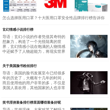
怎么选择医用口罩？十大医用口罩安全性品牌排行榜告诉你
疫情年份，口罩是我们日常出行的必备品，尤其年关将近，
人流量大，更是要注重个人安全防护。佩戴口罩是阻挡病毒
玄幻情感小说排行榜
传播的方式之一，选择安全性高的口罩是重中之重。不知道
导语：玄幻小说的作者凭借其奇特的
大家有没有这样的困惑，线上购买口罩时网上会推荐各种各
想象力，构造了一个光怪陆离的世
样的口罩品牌，不了解口罩品牌的朋友们却不知道该选择什
界，玄幻情感小说在饱满的人物情感
么口罩好。不用担心，今天小编为大家准备了十种安全性高
中还赋予了人物超能力，将现实世界
的口罩品牌，非常实用，赶快收藏起来啦~先附上四种口罩执
构造的奇幻而神秘。有自己固定的粉
行标准对比十大医用口罩...
丝群，下面，小编将带着大家一起分
关于美国脸书粉丝排行
享玄幻情感小说排行版，来和我一起
看看吧。 1、我的贴身校花2、双世宠
导语：美国的脸书发展至今已经很多
妃3、官途4、命师5、妙味6、天遂人
年的历史了，大概有十几年的时间，
意7、总裁的私有宝贝8、神医弃女
而且使用他的用户非常的多，不仅是
9、缘来不负你10、风裔 1、我...
美国人喜欢用，其他国家的人也非常
的喜欢用，其实他的地位，也就是相
当于微博在我国的地位吧，可见美国
笑书淫侠装备排行榜里面哪些装备好呢
脸书的地位非常之高他的本事的数量
先试着这个人在大家心目中的地位，
导语：笑书淫侠，大家对其了解吗？