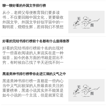
记》体验一把西天取经的不易，跟
电子书，在好看的书排行榜在线阅读
着...
聊一聊好看的外国文学排行榜
中有各种分类，今天就让小编领着大
家一睹各色各样的好看的书排行榜在
从小，老师父母便教育我们要多读
线阅读中的佼佼者吧！1、唐家三少
书，不仅要回顾中国文化，更要吸收
的爱情小说《为了你，我愿意热爱整
外国文学。外国文学好似宇宙中的一
个世界》居于总推荐的第一名！近来
颗明星，熠熠生辉，惹得我们不禁想
关于唐家三少妻子去世的消息，想必
去探一探究竟，寻一寻童话故事里的
大家都有所耳闻。作为一个普通人，
宝藏。岁岁年年人不同，每个时期的
我们为他们的爱情所打...
好看的完结书排行榜前十名都有什么值得推荐
我们都会有自己最喜爱的书。不知道
在读者们心里好看的外国文学排行榜
好看的完结书排行榜前十名的出现对
到底是怎样的，现在就让我来聊一聊
于一些喜欢阅读的人来说实在是一种
我心中的好看的外国文学排行榜吧！
福音，如今的各方面的书籍是层出不
首先，我想谈一谈我最喜欢的外国文
穷，有时候自己找了半天还找不到一
学——《小王子》。我想这本书一定
个自己喜欢的作品，那是一种十分无
家喻户晓了，小王子从一个奇妙的...
奈的感觉。而它的出现就可以让人们
黑道类神书排行榜带你走进江湖的义气之中
直接从其中选择就可以了。1.诛仙仙
侠小说当中占据着十分重要地位的诛
黑道类神书排行榜一直都是一些内心
仙是不得不看的一本小说，无论是动
当中义气比较深的人所最喜欢关注的
漫还是电视的改编都可以看的出它的
重要榜单，黑道小说其实并不能算是
地位，这是一本不容忽视的巨著，对
如今小说的一个主流，但是就算它是
于仙侠小说的发展有着极其重要的影
如此的状态，一些经典的黑道小说还