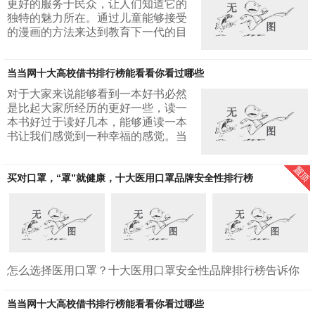
更好的服务于民众，让人们知道它的
独特的魅力所在。通过儿童能够接受
的漫画的方法来达到教育下一代的目
的。这里面出现的漫画都有着自己的
意义所在，可以帮助更多的孩子在健
当当网十大高校借书排行榜能看看你看过哪些
康的环境下成长。1.父与子全集故事
性非常强的一本佳作，画风精美，通
对于大家来说能够看到一本好书必然
过父亲和儿子之间的一些对话以及一
是比起大家所经历的更好一些，读一
些事情的发生，采用幽默的笔风，构
本书好过于读好几本，能够通读一本
画出一个新的世界。可以帮助儿童形
书让我们感觉到一种幸福的感觉。当
成一个正确的价值观，以及良好的生
然现在有不少的地方可以给我们提供
活习惯。在所有的漫画书当中，都可
借书的场所，满足自己的需求，当当
以算是一个不...
买对口罩，“罩”就健康，十大医用口罩品牌安全性排行榜
网十大高校借书排行榜能让你感觉到
的就是与众不同的体验感，通过当当
网十大高校借书排行榜满足你各方面
的需求，我们可以一同来看看到底当
当网十大高校借书排行榜有哪十本，
看看是不是自己所喜欢的书。1.追风
筝的人这本小说应该看过的人有不少
怎么选择医用口罩？十大医用口罩安全性品牌排行榜告诉你
什么还是给人残...
疫情年份，口罩是我们日常出行的必备品，尤其年关将近，
人流量大，更是要注重个人安全防护。佩戴口罩是阻挡病毒
当当网十大高校借书排行榜能看看你看过哪些