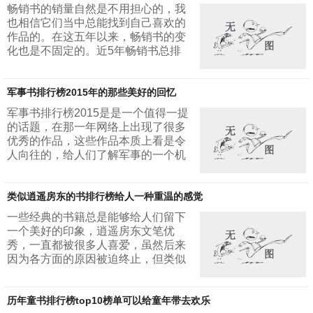
不一样的，难度同样也是不同。1.一
畅销书的销量自然是不用担心的，我
级建造师一级建造师是所有这个行业
也相信它们当中总能找到自己喜欢的
的人公认的最难取得的建筑类的证
作品的。在这五年以来，畅销书的变
书，但是这个证书的作用也是非常明
化也是不固定的。近5年畅销书总排
显的。但是如果能够侥幸成功的取得
行榜对于这一段时间的畅销书进行归
这个证书，就可以帮助人们在将来找
总统计，得到了一个结果，这个结果
工作的时候轻松一些。如果能够考上
军事书排行榜2015年的那些美好的回忆
相比于单年的总结更让人信服。1.自
这个证书，就可以...
在独行这是一场自己内心深处的一种
军事书排行榜2015是是一个值得一提
修行，也是一场人生的思考。独行是
的话题，在那一年网络上出现了很多
一种态度，也是一种习惯，也许有人
优秀的作品，这些作品本质上看是令
喜欢喧嚣，但是却不能否认隐居的美
人向往的，给人们了解军事的一个机
好。跟着作者的脚步，去领略一下独
会。这类书籍是热血的，令人向往
行的魅力，感悟一下那种宁静，那种
的，那种军人的坚守一直都是人们所
无忧也是一种享...
类似逍遥房东的书排行榜给人一种重温的感觉
敬佩的，感动的。1.孙子兵法对于军
事书来说，不管到了什么时候这本巨
一些经典的书籍总是能够给人们留下
著都是人们应该阅读的，这是我国古
一个美好的印象，逍遥房东文笔优
人的智慧的结晶，对于军事爱好者来
秀，一直都被很多人喜爱，虽然后来
说这是一本权威也是一本基础，虽然
因为各方面的原因被迫终止，但类似
里面缺乏一些现代战争的应用，但是
逍遥房东的书排行榜依然是一个热点
里面传达的一些战争的精神和方向是
话题，很多书荒都希望能够出现一本
值得肯定的。...
历年童书排行榜top10榜单可以给童年带去欢乐
可以和它相媲美的书籍。1.极品人生