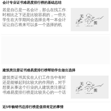
响，无论多少小说都掩盖不了它的光
是能够引起整个市场的震动的，甚至
芒，让人为之沉...
会计专业证书难易度排行榜的基础总结
可以改变很多人对于生活的态度，这
种小说以热血为主题。1.坏蛋是怎样
若是自己是一名会计，那么在找工作
练成的这本小说一横空出世就取得了
时相比之下还是比较容易的，一些大
令人惊异的好成绩，生活的无奈逼迫
学生在大学期间会选择去考一本会计
着男主角去一步一步的改变，如果听
证让自己将来可以多一个选择的机
话，老实换来的只是受人欺负，那么
会。然而实际上这个证书的取得并不
倒不如走上另一条道路这是一个男人
是一件容易的事情，会计专业证书难
的成长的历程...
易度排行榜当中就算是比较容易的证
书通过率也不高。1.初级会计职称不
要觉得这只是一个初级的证书就认为
它是一件容易的事情，实际上就算如
此它的通过率依然不到百分之二十，
对于人数众多的考生这个概率明显是
不能让人满意放心的。会计专业证书
建筑类注册证书难易度排行榜帮助学生做出选择
的获得应该是比较...
建筑类证书其实在人们工作当中有时
还是能够起到比较大的作用的，对于
想要从事这个行业的人建筑类注册证
书难易度排行榜是比较关心的一个话
题。如今建筑类的证书并不是一个两
个而是有着很多个，它们的作用也是
近5年畅销书总排行榜是值得肯定的事情