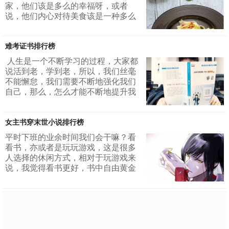
河南这个地方王姓渊远流长，为了避
家，他们该是多么的幸福呀，或者
免出现一些错误，在12世之后对于这
说，他们内心对待美食该是一种多么
个姓的字辈进行了重新的排行，在这
神圣的态度呀！那么，今天，我就为
个排行当中，凤西北是它是的开
大家介绍几个美食作家吧，他们都是
始，...
难考证书排行榜
位于美食畅销书作家排行榜上面的。
对于美食畅销书作家排行榜，大家有
人生是一个不断学习的过程，大家都
所了解吗？如果不太清楚的话，可以
说活到老，学到老，所以，我们丝毫
一起去了解一下美食畅销书作家排行
不能懈怠，我们需要不断地强化我们
榜！ 1.王刚&nb...
自己，那么，怎么才能不断地提升我
们自己呢？很多人会通过考证的方
式。说到考证，我今天有一个话题，
女主书穿末世小说排行榜
那就是难考的证书，大家知道难考证
书排行榜吗？其实，之前我经常在网
平时下班的业余时间我们会干嘛？看
上看到难考证书排行榜，那么，今天
看书，亦或者是玩玩游戏，这是很多
我们就一起来说说难考证书排行榜
人选择的休闲方式，相对于玩游戏来
吧！ 1.注册会计师 这个证被公认...
说，我觉得看书更好，书中自由黄金
屋，书中自有颜如玉，我们总可以在
书中看到另一个世界，所以说，无论
是什么书，我都是推荐大家去阅读
的！今天，我就给大家推荐几本女主
书穿越末世小说排行榜！1.第一女