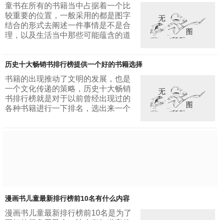
兑换系统这是一本和逍遥房东高度累
童书在所有的书籍当中占据着一个比
死的书籍，里面的女主同样还是比较
较重要的位置，一般采用的都是图字
多的，对于感情戏的描写也可以称得
结合的形式去阐述一件事情是不是合
上是经典了。只不过这本书前后文笔
理，以及生活当中那些可能蕴含的道
差别比较大一些。前100章的内容不
理。历年童书排行榜top10榜单一经
能让人满意，后面的内容却让人欲罢
确认，所列出来的图书就会受到很多
不能，可惜的是...
历史十大畅销书排行榜提供一个好的书籍选择
人的追捧，带去一些收益。1.一个酷
爱数学的男孩数学基本上给人的感觉
书籍的出现推动了文明的发展，也是
全部都是枯燥的，有时候也是无趣
一个文化传递的策略，历史十大畅销
的，常人很少有人会喜欢数学。可是
书排行榜就是对于以前曾经出现过的
却很少有人可以在日常发现数学当中
各种书籍进行一下排名，选出来一个
也是存在着自己的独特魅力，这本书
最让人满意的答案。在世界的文化历
就是以一个数学家自己的回忆描述了
史上，优秀的作品一直都是层出不穷
小时候生活和...
的，令人喜欢的更是不少。1.唐·吉诃
德这是一本追求梦想的书，但是这个
梦想脱离了实际。他渴望着自己成为
一代大侠，并且也愿意为之付出努
力。游荡在世界之上，做着自己的骑
士梦想，在这个过程当中他经历了很
多的笑话，也成为了别人眼中的笑
漫画书儿童最新排行榜前10名有什么内容
话...
漫画书儿童最新排行榜前10名是为了