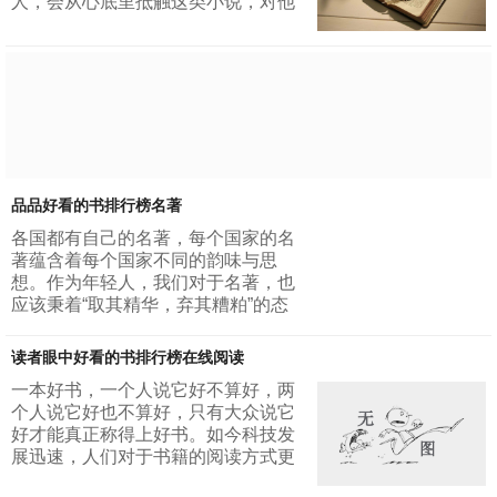
人，会从心底里抵触这类小说，对他
童所写的，但是其中确实是包含了非
们而言，看一个恐怖故事，也许会带
常多的儿童趣味故事。很多人都通过
来许多日子连续的噩梦。所以小编十
朝...
分好奇，到底会有多少大胆的人，敢
问好看的恐怖书排行榜前十呢？让我
们来一睹为快吧！1、《盗墓笔记》
算是我们最熟悉听到最多的恐怖小说
之一了，其情节跌宕起伏，令人心惊
胆战。2、《阴阳师》的出现再一次
掀起心中好奇的窗帘，这一次奇幻冒
品品好看的书排行榜名著
险之旅真的有点儿人...
各国都有自己的名著，每个国家的名
著蕴含着每个国家不同的韵味与思
想。作为年轻人，我们对于名著，也
应该秉着“取其精华，弃其糟粕”的态
度。名著在一般人眼里都是难理解
的，但是今天，跟着小编一起品品好
读者眼中好看的书排行榜在线阅读
看的书排行榜名著，总会让你发现名
著的魅力所在。1、中国古典四大名
一本好书，一个人说它好不算好，两
著《西游记》《红楼梦》《三国演
个人说它好也不算好，只有大众说它
义》《水浒传》，我想作为一个土生
好才能真正称得上好书。如今科技发
土长的中国少年，我们有责任也有义
展迅速，人们对于书籍的阅读方式更
务完完整整地读完它们。跟着《西游
加追求快捷方便，大多数人都用起了