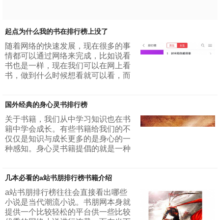
配 一个游戏大神被游戏玩死，玩死
的她才知道原来自己一直都是一个炮
灰，于是决定不再成为炮灰，一鼓作
气穿越到了六年前，得已重生，...
起点为什么我的书在排行榜上没了
随着网络的快速发展，现在很多的事
情都可以通过网络来完成，比如说看
书也是一样，现在我们可以在网上看
书，做到什么时候想看就可以看，而
且，我们还不要花钱去买纸质档的书
本，可以说是非常的划算了。那么，
国外经典的身心灵书排行榜
至于网上看书，现在有很多的网站可
供我们看书，比如说起点就是一个，
关于书籍，我们从中学习知识也在书
那么，今天我们就来说说起点这个阅
籍中学会成长。有些书籍给我们的不
读网站吧！很多人会问，起点为什么
仅仅是知识与成长更多的是身心的一
我的书在排行榜上没了呢？当然，这
种感知。身心灵书籍提倡的就是一种
个问题是针对起点上面的作家写手
生命的阅读。无论是国内还是国外经
的，那么，今天我们就先来解决一下
典的书籍都值得我们去阅读，小编简
这个问题吧！1.因为没...
几本必看的a站书朋排行榜书籍介绍
单的推荐几本国外经典的身心灵书排
行榜中自己比较喜欢的书籍1、 世界
a站书朋排行榜往往会直接看出哪些
上另一个你我们总是在思考世界上是
小说是当代潮流小说。书朋网本身就
不是有另一个你的存在这本书为我们
提供一个比较轻松的平台供一些比较
解答了这样的疑惑。两个人之间的友