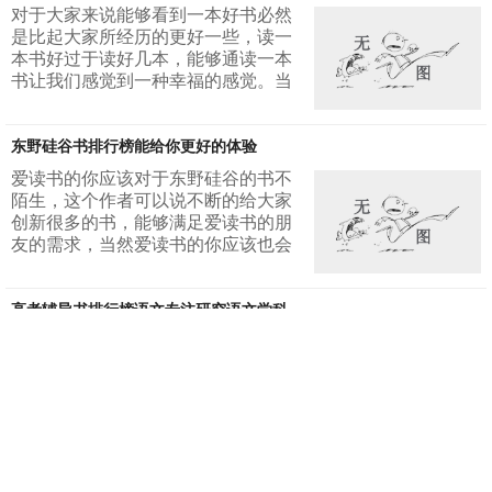
传播的方式之一，选择安全性高的口罩是重中之重。不知道
对于大家来说能够看到一本好书必然
大家有没有这样的困惑，线上购买口罩时网上会推荐各种各
是比起大家所经历的更好一些，读一
样的口罩品牌，不了解口罩品牌的朋友们却不知道该选择什
本书好过于读好几本，能够通读一本
么口罩好。不用担心，今天小编为大家准备了十种安全性高
书让我们感觉到一种幸福的感觉。当
的口罩品牌，非常实用，赶快收藏起来啦~先附上四种口罩执
然现在有不少的地方可以给我们提供
行标准对比十大医用口罩...
借书的场所，满足自己的需求，当当
东野硅谷书排行榜能给你更好的体验
网十大高校借书排行榜能让你感觉到
的就是与众不同的体验感，通过当当
爱读书的你应该对于东野硅谷的书不
网十大高校借书排行榜满足你各方面
陌生，这个作者可以说不断的给大家
的需求，我们可以一同来看看到底当
创新很多的书，能够满足爱读书的朋
当网十大高校借书排行榜有哪十本，
友的需求，当然爱读书的你应该也会
看看是不是自己所喜欢的书。1.追风
觉得这是一种幸福，东野硅谷的书能
筝的人这本小说应该看过的人有不少
够提供很多书，让大家体验到非凡的
什么还是给人残...
高考辅导书排行榜语文专注研究语文学科
感觉，东野硅谷书排行榜还是很不错
的体现在我们的生活中，爱读书的你
对于现在的高三狗们来说肯定都在进
是不是也会觉得不错的，可以从东野
行紧张的备战高考中，毕竟大学可是
硅谷的书排行榜中看看有哪几本书你
一个很好的事情，能够考上好的大学
没看过，这些书是不是能够满足你的
对于自己也是一种荣耀，那么必然就
需求，希望这个东野硅谷书排行榜满
要从复习阶段开始让自己能够学到更
足你的阅读热情，希望大家能够看完
多的东西，有一本好用的辅导书其实
这个榜单以后有一种满足感...
古文字工具书让你体验效果非凡
比十个老师都有用许多，毕竟老师不