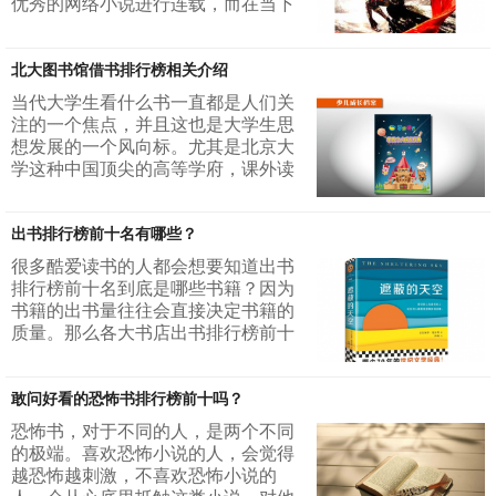
优秀的网络小说进行连载，而在当下
谊，他们从素不相识的陌生人，最终
口味纷杂的社会之中，可以进入到a
变为一起上路的同行者。一幕幕冷暖
站书朋排行榜之中的网络小说往往都
交织...
北大图书馆借书排行榜相关介绍
非常的精彩。那么到底a站书朋排行
榜具体的情况是什么呢？今天就来详
当代大学生看什么书一直都是人们关
细的说下这个平台的小说畅销排行
注的一个焦点，并且这也是大学生思
榜。1. 猎国到底哪种书籍更加的受人
想发展的一个风向标。尤其是北京大
们的喜爱呢？其实一本吸引人的书籍
学这种中国顶尖的高等学府，课外读
不仅仅有好的代入感，更重要的是文
物往往直接决定着年轻人的志趣和追
笔和剧情也非常的出色，只有一本
求。那么到底北大图书馆借书排行榜
书...
出书排行榜前十名有哪些？
大约是怎样的呢？今天就走进北大的
图书馆，让大家详细的了解一下北大
很多酷爱读书的人都会想要知道出书
图书馆借书排行榜，从而真正的了解
排行榜前十名到底是哪些书籍？因为
当代大学生的读书趣味。1.思维魔方
书籍的出书量往往会直接决定书籍的
这是国内第一本对于悖论的相关问题
质量。那么各大书店出书排行榜前十
有全面解读的书籍。作者立足于几千
名有哪些书籍呢？今天就对于这个问
年的历史，将悖论划分为十二种大
题做出比较详细的解读吧！从而给大
类。从而深入...
敢问好看的恐怖书排行榜前十吗？
家一个指南针，让大家更加的清楚读
哪些书对个人成长会产生好的帮助。
恐怖书，对于不同的人，是两个不同
1. 朝花夕拾说起朝花夕拾的话，那么
的极端。喜欢恐怖小说的人，会觉得
大部分的人都不是很陌生。因为这本
越恐怖越刺激，不喜欢恐怖小说的
书籍是一本散文集，虽然说不是为儿