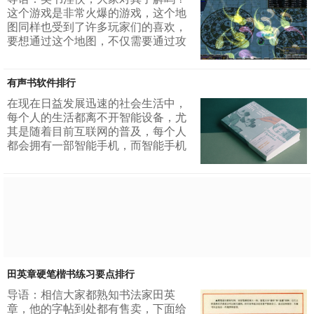
那么今天我们就来盘点一下美国念书
这个游戏是非常火爆的游戏，这个地
粉丝排行榜的前10位吧，看看在世界
图同样也受到了许多玩家们的喜欢，
上面，大家所喜爱的脸书主人都是
要想通过这个地图，不仅需要通过攻
谁。 1.C罗2.夏奇拉3.范迪塞尔4.埃米
略，还需要一定的装备，众所周知，
纳姆...
玩游戏靠的就是装备，谁的装备好，
有声书软件排行
谁就厉害，谁就能快速的通过这幅地
图。作为新玩家们，知道这个地图里
在现在日益发展迅速的社会生活中，
面有哪些装备吗？笑书淫侠装备排行
每个人的生活都离不开智能设备，尤
榜里面哪些装备的伤害值最高呢？接
其是随着目前互联网的普及，每个人
下来通过这篇文章为大家简单介绍一
都会拥有一部智能手机，而智能手机
下。 1.冷血狂刀2.阎罗刀3.老邪刀4.
能够带给我们的并不仅仅是生活中的
念镇刀...
乐趣，更加能够让我们通过它来认识
大千世界。比如说有声书软件，比较
喜欢看书的人就可以使用智能手机来
下载相应的软件来听书，接下来，我
们就给大家介绍一些有声书软件排
行。1酷我听书2喜马拉雅fm3txt文本
听书app4咪咕听书客户端5懒人听书
app6氧气...
田英章硬笔楷书练习要点排行
导语：相信大家都熟知书法家田英
章，他的字帖到处都有售卖，下面给