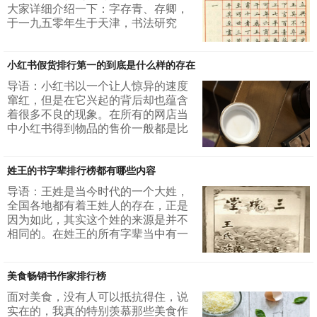
大家详细介绍一下：字存青、存卿，
于一九五零年生于天津，书法研究
生，国家人事部干部。先后毕业于首
都师范大学、日本东京学艺大学。现
小红书假货排行第一的到底是什么样的存在
任国家人事部《中国人才》杂志社副
社长，国家人事部中国书画人才研修
导语：小红书以一个让人惊异的速度
中心主任、中国国际书画艺术研究院
窜红，但是在它兴起的背后却也蕴含
终身书法家。不少人在临摹学习他的
着很多不良的现象。在所有的网店当
字帖，看他的硬笔楷书教程。今天给
中小红书得到物品的售价一般都是比
大家盘点的是田英章硬笔楷书练习的
较低的，也正是因为这个原因它才可
十大要点。 田英章硬笔楷书练习十大
以被那么多的人支持，但是在这件事
要...
姓王的书字辈排行榜都有哪些内容
情的背后隐藏着的却是到处都是造假
的产品，它似乎成了假货的聚集地。
导语：王姓是当今时代的一个大姓，
小红书假货排行1面膜2包包3自拍杆4
全国各地都有着王姓人的存在，正是
鞋子5小型家电6润唇膏7万能色口红8
因为如此，其实这个姓的来源是并不
三色眼影9洁面仪10电脑1面膜面膜是
相同的。在姓王的所有字辈当中有一
小红书在所有的...
个字辈叫做书，那么这个书字辈，在
姓王的自卑当中排行在什么样的地位
美食畅销书作家排行榜
当中呢？接下来就让我们来探讨一下
这个问题，找到这个问题的准确的答
面对美食，没有人可以抵抗得住，说
案。书字辈大概排行1凤地点：河南
实在的，我真的特别羡慕那些美食作