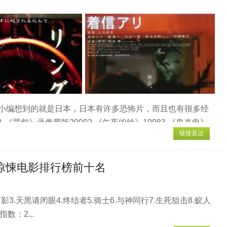
小编想到的就是日本，日本有许多恐怖片，而且也有很多经
咒怨》录像带版20002.《午夜凶铃》19983.《鬼来电》
链接直达
鬼婆》19647.《切肤之爱》19998.《轮回》20059.《稀人》
00这部恐怖片非常经典，是日本恐怖片的经典作之一...
国惊悚电影排行榜前十名
3.天黑请闭眼4.终结者5.骑士6.与神同行7.生死狙击8.蚁人
数：2...