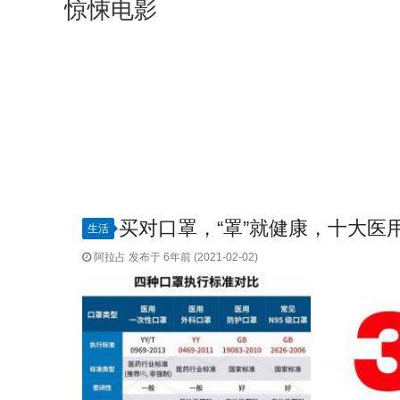
惊悚电影
买对口罩，“罩”就健康，十大医
生活
阿拉占 发布于 6年前 (2021-02-02)