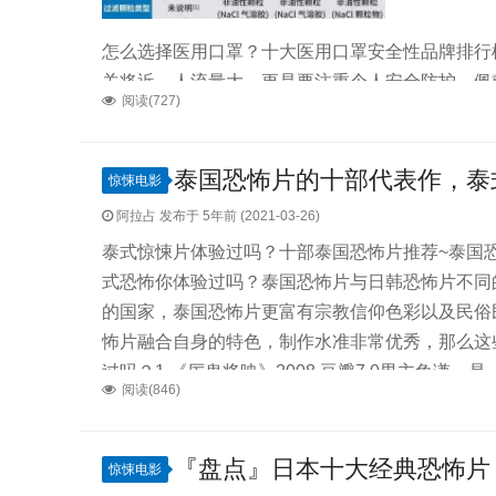
怎么选择医用口罩？十大医用口罩安全性品牌排行
关将近，人流量大，更是要注重个人安全防护。佩
阅读(727)
重中之重。不知道大家有没有这样的困惑，线上购
的朋友们却不知道该选择什么口罩好。不用担心，
用，赶快收藏起来啦~先附上四种口罩执行标准对比十
泰国恐怖片的十部代表作，泰
惊悚电影
阿拉占 发布于 5年前 (2021-03-26)
泰式惊悚片体验过吗？十部泰国恐怖片推荐~泰国
式恐怖你体验过吗？泰国恐怖片与日韩恐怖片不同
的国家，泰国恐怖片更富有宗教信仰色彩以及民俗
怖片融合自身的特色，制作水准非常优秀，那么这
过吗？1.《厉鬼将映》2008 豆瓣7.0男主角谦
阅读(846)
欠了一屁股债，为了还债，谦被黑道人物逼着录制
此来赚取不义之财。谦和他...
『盘点』日本十大经典恐怖片
惊悚电影