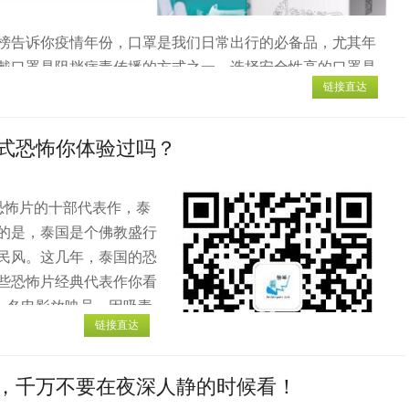
榜告诉你疫情年份，口罩是我们日常出行的必备品，尤其年
戴口罩是阻挡病毒传播的方式之一，选择安全性高的口罩是
链接直达
买口罩时网上会推荐各种各样的口罩品牌，不了解口罩品牌
今天小编为大家准备了十种安全性高的口罩品牌，非常实
大医用口罩...
式恐怖你体验过吗？
恐怖片的十部代表作，泰
的是，泰国是个佛教盛行
民风。这几年，泰国的恐
些恐怖片经典代表作你看
，是一名电影放映员，因吸毒
链接直达
一部即将上映的恐怖片以
，千万不要在夜深人静的时候看！