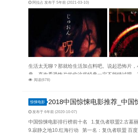
阿拉占 发布于 5年前 (2021-03-10)
生活太无聊？那就给生活加点料吧。说起恐怖片，
典，喜欢看恐怖片的你这些经典一定不能错过吧。1.《
阅读(678)
20034.《怪谈》19645.《鬼娃娃花子》19956.《
200110.《催眠》19991.《咒怨》录像带版20
2018中国惊悚电影推荐_中
惊悚电影
发布于 6年前 (2020-10-07)
中国惊悚电影排行榜前十名 1.复仇者联盟2.古墓丽影
9.寂静之地10.红海行动 第一名：复仇者联盟 百度指