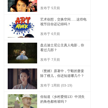
发布于 5天前
艺术创想，交换空间......这些电
视节目你还记得吗？
发布于 6天前
盘点迪士尼公主真人电影，你
看过几部？
发布于 7天前
《赘婿》原著中，宁毅的妻妾
除了檀儿，你还知道哪几个？
发布于 1周前 (03-19)
你知道《乡村爱情13》中消失
的角色都有谁吗？